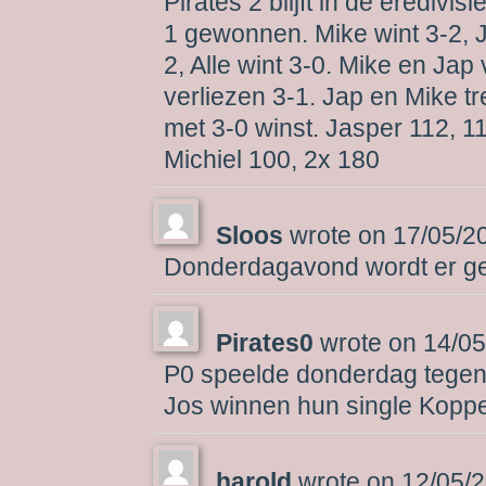
Pirates 2 blijft in de erediv
1 gewonnen. Mike wint 3-2, Ja
2, Alle wint 3-0. Mike en Jap 
verliezen 3-1. Jap en Mike t
met 3-0 winst. Jasper 112, 1
Michiel 100, 2x 180
Sloos
wrote on
17/05/2
Donderdagavond wordt er ged
Pirates0
wrote on
14/05
P0 speelde donderdag tegen
Jos winnen hun single Koppe
harold
wrote on
12/05/