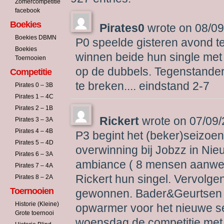
navig
Zomercompetitie
facebook
Boekies
Pirates0
wrote on
08/09
Boekies DBMN
P0 speelde gisteren avond te
Boekies
winnen beide hun single met
Toernooien
op de dubbels. Tegenstander
Competitie
te breken.... eindstand 2-7
Pirates 0 – 3B
Pirates 1 – 4C
Pirates 2 – 1B
Rickert
wrote on
07/09/
Pirates 3 – 3A
Pirates 4 – 4B
P3 begint het (beker)seizoe
Pirates 5 – 4D
overwinning bij Jobzz in Nie
Pirates 6 – 3A
ambiance ( 8 mensen aanwe
Pirates 7 – 4A
Rickert hun singel. Vervolge
Pirates 8 – 2A
Toernooien
gewonnen. Bader&Geurtsen 2
Historie (Kleine)
opwarmer voor het nieuwe se
Grote toernooi
woensdag de competitie met 