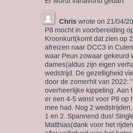
Er wordt vanavond gedart
Chris
wrote on
21/04/2
P8 mocht in voorbereiding o
Kroonkurt(komt dat zien op 2
afreizen naar DCC3 in Cule
waar Peun zowaar gekeurd 
dames(aldus zijn eigen verha
wedstrijd. De gezelligheid v
door de zomerhit van 2022: 
overheerlijke kippeling. Aan
er een 4-5 winst voor P8 op 
mee had. Nog 2 wedstrijden, e
1 en 2. Spannend dus! Singl
Matthias(dank voor het rijd