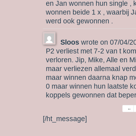
en Jan wonnen hun single , 
wonnen beide 1 x , waarbij 
werd ook gewonnen .
Sloos
wrote on
07/04/2
P2 verliest met 7-2 van t ko
verloren. Jip, Mike, Alle en M
maar verliezen allemaal verdi
maar winnen daarna knap met
0 maar winnen hun laatste ko
koppels gewonnen dat beper
Gues
←
list
[/ht_message]
navig