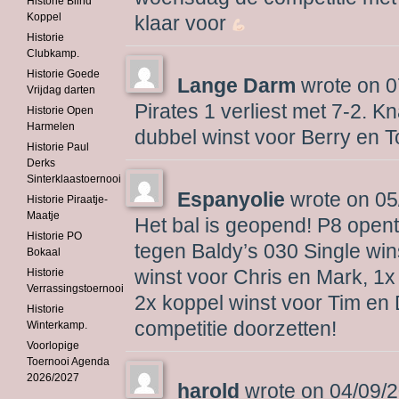
Historie Blind
Koppel
klaar voor
Historie
Clubkamp.
Historie Goede
Lange Darm
wrote on
0
Vrijdag darten
Pirates 1 verliest met 7-2. K
Historie Open
Harmelen
dubbel winst voor Berry en T
Historie Paul
Derks
Sinterklaastoernooi
Espanyolie
wrote on
05
Historie Piraatje-
Maatje
Het bal is geopend! P8 opent
Historie PO
tegen Baldy’s 030 Single win
Bokaal
winst voor Chris en Mark, 1x
Historie
Verrassingstoernooi
2x koppel winst voor Tim en 
Historie
competitie doorzetten!
Winterkamp.
Voorlopige
Toernooi Agenda
2026/2027
harold
wrote on
04/09/