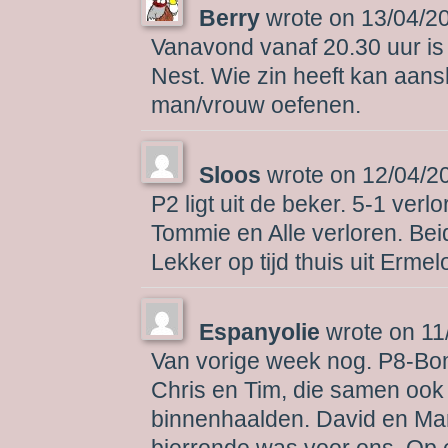
Berry
wrote on
13/04/2
Vanavond vanaf 20.30 uur is P
Nest. Wie zin heeft kan aansl
man/vrouw oefenen.
Sloos
wrote on
12/04/2
P2 ligt uit de beker. 5-1 verl
Tommie en Alle verloren. Bei
Lekker op tijd thuis uit Ermel
Espanyolie
wrote on
11
Van vorige week nog. P8-Bom
Chris en Tim, die samen ook
binnenhaalden. David en Mar
bierronde was voor ons. Op