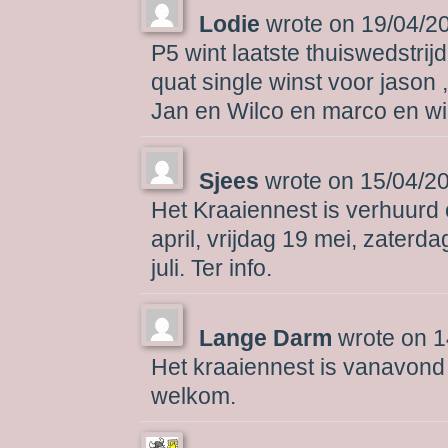
Lodie
wrote on
19/04/2
P5 wint laatste thuiswedstrij
quat single winst voor jason 
Jan en Wilco en marco en wi
Sjees
wrote on
15/04/2
Het Kraaiennest is verhuurd 
april, vrijdag 19 mei, zaterdag
juli. Ter info.
Lange Darm
wrote on
1
Het kraaiennest is vanavon
welkom.