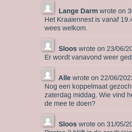
Lange Darm
wrote on
3
Het Kraaiennest is vanaf 1
wees welkom.
Sloos
wrote on
23/06/2
Er wordt vanavond weer geda
Alle
wrote on
22/06/202
Nog een koppelmaat gezocht v
zaterdag middag. Wie vind h
de mee te doen?
Sloos
wrote on
31/05/2