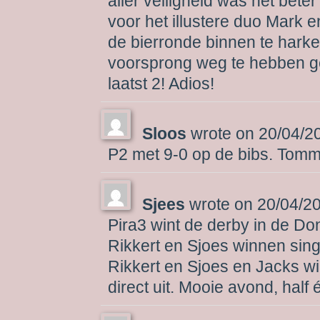
aller veiligheid was het beter
voor het illustere duo Mark e
de bierronde binnen te hark
voorsprong weg te hebben ge
laatst 2! Adios!
Sloos
wrote on
20/04/2
P2 met 9-0 op de bibs. Tom
Sjees
wrote on
20/04/2
Pira3 wint de derby in de D
Rikkert en Sjoes winnen sing
Rikkert en Sjoes en Jacks 
direct uit. Mooie avond, half 