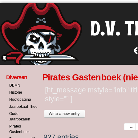
Pirates Gastenboek (ni
Diversen
DBMN
[ht_message mstyle=”info” tit
Historie
style=”” ]
Hoofdpagina
Jaarbokaal Theo
Oude
Jaarbokalen
Gues
←
Pirates
Gastenboek
list
927 entries.