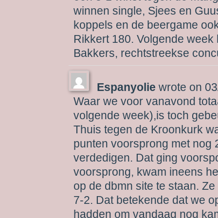
winnen single, Sjees en Guu
koppels en de beergame ook
Rikkert 180. Volgende week l
Bakkers, rechtstreekse concu
Espanyolie
wrote on
03
Waar we voor vanavond totaa
volgende week),is toch gebe
Thuis tegen de Kroonkurk wa
punten voorsprong met nog 2
verdedigen. Dat ging voorspo
voorsprong, kwam ineens het
op de dbmn site te staan. Ze
7-2. Dat betekende dat we o
hadden om vandaag nog kam