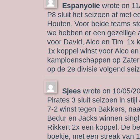
Espanyolie
wrote on
11
P8 sluit het seizoen af met 
Houten. Voor beide teams sto
we hebben er een gezellige 
voor David, Alco en Tim. 1x 
1x koppel winst voor Alco en
kampioenschappen op Zaterda
op de 2e divisie volgend sei
Sjees
wrote on
10/05/2
Pirates 3 sluit seizoen in sti
7-2 winst tegen Bakkers, naa
Bedur en Jacks winnen singl
Rikkert 2x een koppel. De b
boekje, met een streak van 