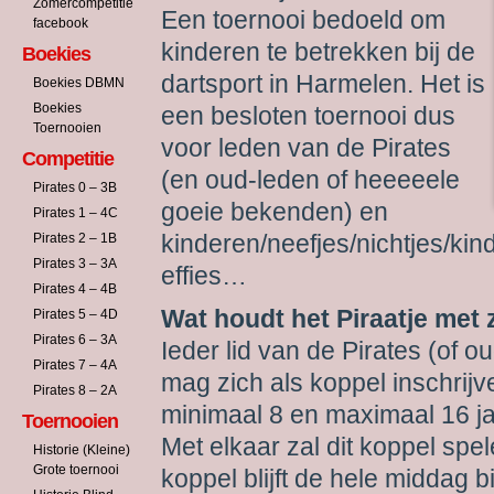
Zomercompetitie
Een toernooi bedoeld om
facebook
kinderen te betrekken bij de
Boekies
dartsport in Harmelen. Het is
Boekies DBMN
Boekies
een besloten toernooi dus
Toernooien
voor leden van de Pirates
Competitie
(en oud-leden of heeeeele
Pirates 0 – 3B
goeie bekenden) en
Pirates 1 – 4C
kinderen/neefjes/nichtjes/kin
Pirates 2 – 1B
Pirates 3 – 3A
effies…
Pirates 4 – 4B
Wat houdt het Piraatje met 
Pirates 5 – 4D
Pirates 6 – 3A
Ieder lid van de Pirates (of 
Pirates 7 – 4A
mag zich als koppel inschrijv
Pirates 8 – 2A
minimaal 8 en maximaal 16 ja
Toernooien
Met elkaar zal dit koppel spe
Historie (Kleine)
Grote toernooi
koppel blijft de hele middag bi