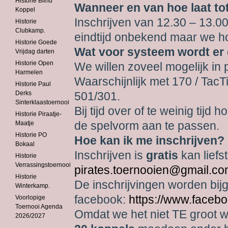
Historie Blind
Wanneer en van hoe laat tot
Koppel
Inschrijven van 12.30 – 13.00 
Historie
Clubkamp.
eindtijd onbekend maar we hop
Historie Goede
Wat voor systeem wordt er
Vrijdag darten
Historie Open
We willen zoveel mogelijk in
Harmelen
Waarschijnlijk met 170 / TacT
Historie Paul
Derks
501/301.
Sinterklaastoernooi
Bij tijd over of te weinig tijd
Historie Piraatje-
de spelvorm aan te passen.
Maatje
Historie PO
Hoe kan ik me inschrijven?
Bokaal
Inschrijven is
gratis
kan liefst
Historie
Verrassingstoernooi
pirates.toernooien@gmail.c
Historie
De inschrijvingen worden bi
Winterkamp.
facebook:
https://www.faceb
Voorlopige
Toernooi Agenda
Omdat we het niet TE groot 
2026/2027