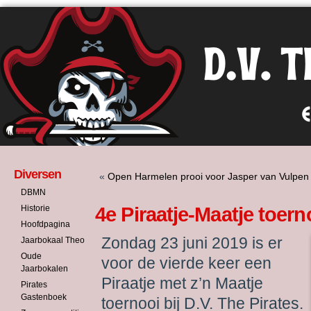
Diversen
«
Open Harmelen prooi voor Jasper van Vulpen
DBMN
Historie
4e Piraatje-Maatje toern
Hoofdpagina
Zondag 23 juni 2019 is er
Jaarbokaal Theo
Oude
voor de vierde keer een
Jaarbokalen
Piraatje met z’n Maatje
Pirates
Gastenboek
toernooi bij D.V. The Pirates.